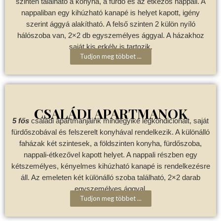
szinten található a konyha, a fürdő és az étkezős nappali. A
nappaliban egy kihúzható kanapé is helyet kapott, igény
szerint ággyá alakítható. A felső szinten 2 külön nyíló
hálószoba van, 2×2 db egyszemélyes ággyal. A házakhoz
saját kis erkély is tartozik.
Tudjon meg többet ...
CSALÁDI APARTMANOK
5 fős
családi apartmanjaink mindegyike légkondicionált, saját
fürdőszobával és felszerelt konyhával rendelkezik. A különálló
faházak két szintesek, a földszinten konyha, fürdőszoba,
nappali-étkezővel kapott helyet. A nappali részben egy
kétszemélyes, kényelmes kihúzható kanapé is rendelkezésre
áll. Az emeleten két különálló szoba található, 2×2 darab
egyszemélyes ággyal.
Tudjon meg többet ...