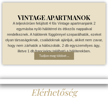
VINTAGE APARTMANOK
A teljeskörűen felújított 4 fős Vintage apartmanjaink 2
egymásba nyíló hálótérrel és étkezős nappalival
rendelkeznek. A hálóterek függönnyel szeparálhatók, ezeket
olyan társaságoknak, családoknak ajánljuk, akiket nem zavar,
hogy nem zárhatók a hálószobák. 2 db egyszemélyes ágy,
illetve 1 db franciaágy található a hálóterekben.
Tudjon meg többet ...
Elérhetőség